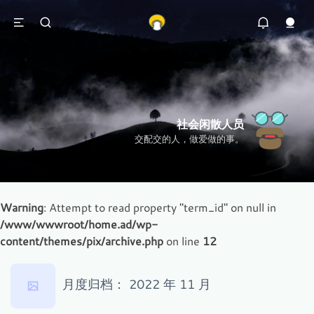
社会闲散人员
交配交的人，做爱做的事。
Warning
: Attempt to read property "term_id" on null in
/www/wwwroot/home.ad/wp-
content/themes/pix/archive.php
on line
12
月度归档：
2022 年 11 月